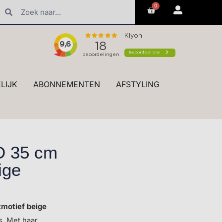
0
erk styling en advies in de winkel
LIJK
ABONNEMENTEN
AFSTYLING
D 35 cm
ige
motief beige
s. Met haar