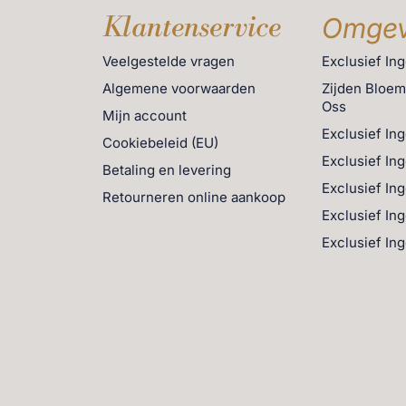
eucalyptus- of magnoliatak
Klantenservice
Omgev
perfect past in een rustgevend
Veelgestelde vragen
Exclusief In
Algemene voorwaarden
Zijden Bloe
ellamp met een grotere
Oss
Mijn account
 Het contrast tussen de
Exclusief In
Cookiebeleid (EU)
zorgt voor balans en diepte in
Exclusief In
Betaling en levering
Exclusief In
Retourneren online aankoop
-ka
Exclusief In
Exclusief In
nten
rlichting en accessoires samen
beige
wordt daar
 zijden bloemen en planten van
uren en texturen versterkt en