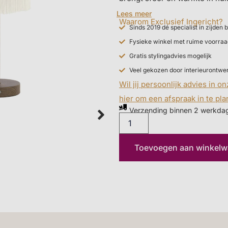
compacte formaat en natuurlijk
Lees meer
Waarom Exclusief Ingericht?
past ze perfect naast een vaa
Sinds 2019 dé specialist in zijde
bloemen van Silk-ka. Ideaal v
Fysieke winkel met ruime voorraa
woonkamer of hal. Ontdek de 
Gratis stylingadvies mogelijk
onze winkel of bestel direct o
Veel gekozen door interieurontwe
Wil jij persoonlijk advies in o
hier om een afspraak in te pl
Verzending binnen 2 werkda
Toevoegen aan winkel