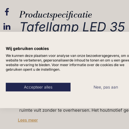
Productspecificatie
Tafellamp LED 35
houtmotief beige
Wij gebruiken cookies
We kunnen deze plaatsen voor analyse van onze bezoekersgegevens, om 
De
Tafellamp LED 35 cm houtmotief beige
brengt war
website te verbeteren, gepersonaliseerde inhoud te tonen en om u een gew
website-ervaring te bieden. Voor meer informatie over de cookies die we
ontwerp combineert een zachte beige tint met een su
gebruiken opent u de instellingen.
lamp zich moeiteloos voegt in natuurlijke en moderne
compacte formaat van 35 cm hoog is deze tafellamp i
Accepteer alles
Nee, pas aan
nachtkastje, bijzettafel, dressoir of in een open wand
De geïntegreerde LED-verlichting verspreidt een zach
ruimte vult zonder te overheersen. Het houtmotief g
uitstraling, terwijl de beige tint zorgt voor een tijdlo
Lees meer
die niet alleen functioneel is, maar ook een decorati