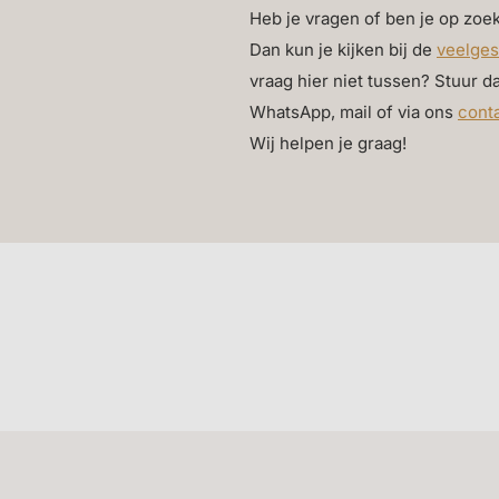
Heb je vragen of ben je op zoek
Dan kun je kijken bij de
veelges
oemen en
vraag hier niet tussen? Stuur d
WhatsApp, mail of via ons
cont
 merk Silk-
Wij helpen je graag!
st een vaas met zijden
de kracht van de combinatie. Het
n bloemen, waardoor de
tuurgetrouwe afwerking van
n extra mooi tot hun recht in
ehouden jarenlang hun
 enkel sfeer. Denk bijvoorbeeld