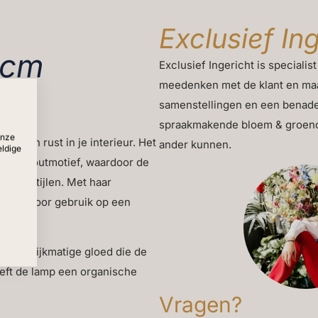
Exclusief In
 cm
Exclusief Ingericht is specialist
meedenken met de klant en maa
samenstellingen en een benade
spraakmakende bloem & groencon
onze
mte en rust in je interieur. Het
ander kunnen.
eldige
btiel houtmotief, waardoor de
 woonstijlen. Met haar
deaal voor gebruik op een
kast.
te, gelijkmatige gloed die de
eeft de lamp een organische
os karakter. Zo ontstaat een lamp
Vragen?
ef accent vormt binnen je