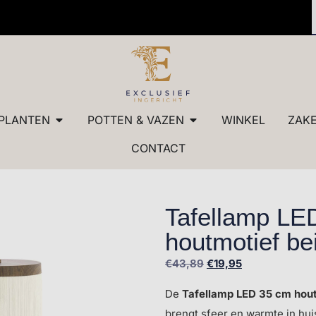
 kwaliteit
✓ Maatw
PLANTEN
POTTEN & VAZEN
WINKEL
ZAKE
CONTACT
Tafellamp LE
houtmotief be
€
43,89
€
19,95
De
Tafellamp LED 35 cm hout
brengt sfeer en warmte in hui