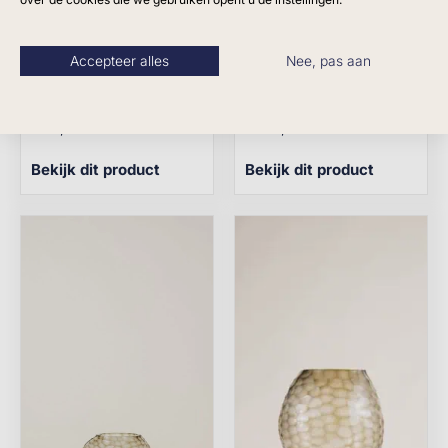
Accepteer alles
Nee, pas aan
Vaas Eden medium
Vaas colico large
Bombyxx
Bombyxx
€
157,00
€
306,00
Bekijk dit product
Bekijk dit product