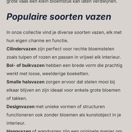
grote vaas een klein bloemstuk kan laten verdwijnen.
Populaire soorten vazen
In onze collectie vind je diverse soorten vazen, elk met
hun eigen charme en functie.
Cilindervazen
zijn perfect voor rechte bloemstelen
zoals tulpen of rozen en passen in vrijwel elk interieur.
Bol- of buikvazen
hebben een brede vorm die prachtig
werkt met losse, weelderige boeketten.
Smalle halsvazen
zorgen ervoor dat stelen mooi bij
elkaar blijven en zijn ideaal voor enkele grote bloemen
of takken.
Designvazen
met unieke vormen of structuren
functioneren ook zonder bloemen als kunstobject in je
interieur.
Hangvazen
of wandvazen zijn een originele manier om