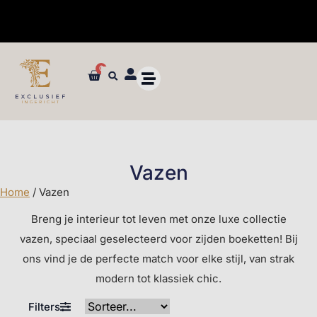
✓ Maatwerk styling en advies in de winkel
0
Vazen
Home
/ Vazen
Breng je interieur tot leven met onze luxe collectie
vazen, speciaal geselecteerd voor zijden boeketten! Bij
ons vind je de perfecte match voor elke stijl, van strak
modern tot klassiek chic.
Filters