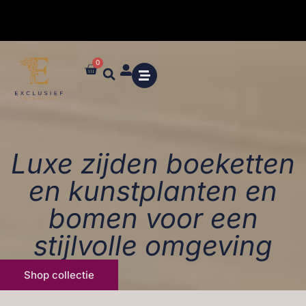
0
✓ Maatwerk styling en advies in de winkel
Luxe zijden boeketten
en kunstplanten en
bomen voor een
stijlvolle omgeving
Shop collectie