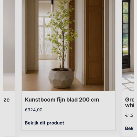
roze
Kunstboom fijn blad 200 cm
Groo
whit
€
324,00
€
1.29
Bekijk dit product
Bekij