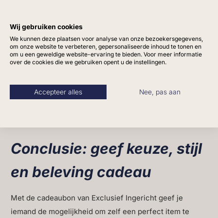
in op populaire stijlen zoals Japandi, Hotel Chique en
landelijke interieurs. Zo vind je bij ons altijd items die
Wij gebruiken cookies
aansluiten bij de nieuwste ontwikkelingen in
We kunnen deze plaatsen voor analyse van onze bezoekersgegevens,
om onze website te verbeteren, gepersonaliseerde inhoud te tonen en
interieurdesign, zonder dat ze hun tijdloze charme
om u een geweldige website-ervaring te bieden. Voor meer informatie
verliezen.
over de cookies die we gebruiken opent u de instellingen.
Met onze cadeaubon geef je dus niet alleen een
Accepteer alles
Nee, pas aan
product, maar ook toegang tot deze complete ervaring:
inspiratie, kwaliteit en de vrijheid om het interieur naar
eigen smaak te verrijken.
Conclusie: geef keuze, stijl
en beleving cadeau
Met de cadeaubon van Exclusief Ingericht geef je
iemand de mogelijkheid om zelf een perfect item te