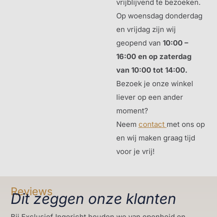
vrijblijvend te bezoeken.
Op woensdag donderdag
en vrijdag zijn wij
geopend van
10:00 –
16:00 en op zaterdag
van 10:00 tot 14:00.
Bezoek je onze winkel
liever op een ander
moment?
Neem
contact
met ons op
en wij maken graag tijd
voor je vrij!
Reviews
Dit zeggen onze klanten
Bij Exclusief Ingericht houden we van openheid en