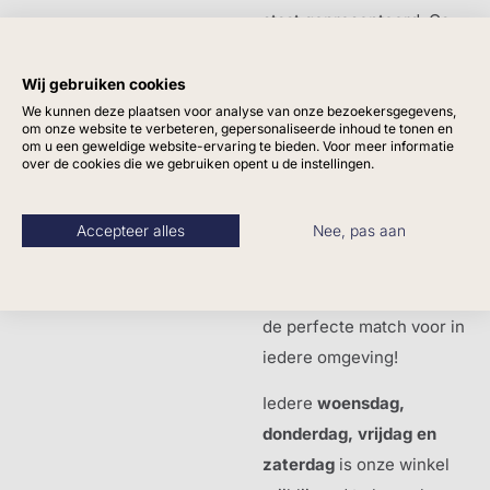
staat gepresenteerd. Ga
je voor een rustige en
romantische look of wil je
Wij gebruiken cookies
een zakelijke strakke
We kunnen deze plaatsen voor analyse van onze bezoekersgegevens,
om onze website te verbeteren, gepersonaliseerde inhoud te tonen en
uitstraling op het kantoor
om u een geweldige website-ervaring te bieden. Voor meer informatie
over de cookies die we gebruiken opent u de instellingen.
creëren? Met meer dan
5000 zijde bloemen en
Accepteer alles
Nee, pas aan
talloze variaties aan kunst
planten op voorraad
maken wij graag met jou
de perfecte match voor in
iedere omgeving!
Iedere
woensdag,
donderdag,
vrijdag en
zaterdag
is onze winkel