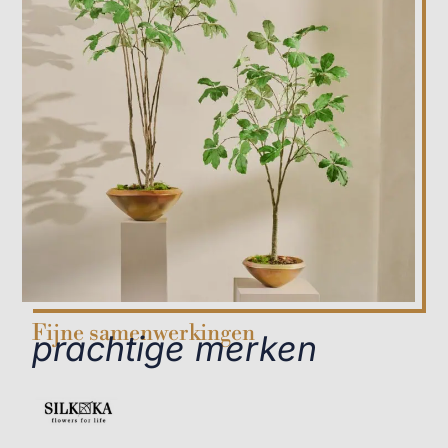
Fijne samenwerkingen
prachtige merken