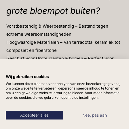
grote bloempot buiten?
Vorstbestendig & Weerbestendig – Bestand tegen
extreme weersomstandigheden
Hoogwaardige Materialen – Van terracotta, keramiek tot
composiet en fiberstone
Geschikt voor Grote planten & bomen – Perfect voor
olijfbomen, palmen en siergrassen
Exclusief Design – Unieke potten die een statement
Wij gebruiken cookies
maken in jouw tuin
We kunnen deze plaatsen voor analyse van onze bezoekersgegevens,
om onze website te verbeteren, gepersonaliseerde inhoud te tonen en
om u een geweldige website-ervaring te bieden. Voor meer informatie
Grote bloempotten voor buiten in
over de cookies die we gebruiken opent u de instellingen.
verschillende stijlen
Accepteer alles
Nee, pas aan
Of je nu kiest voor strakke, moderne plantenbakken of