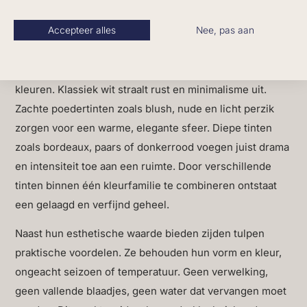
een organische, niet te perfecte houding ontstaat. Dit
zorgt ervoor dat premium kunsttulpen nauwelijks van
Accepteer alles
Nee, pas aan
echte tulpen te onderscheiden zijn, zelfs van dichtbij.
Zijden tulpen zijn verkrijgbaar in een breed palet aan
kleuren. Klassiek wit straalt rust en minimalisme uit.
Zachte poedertinten zoals blush, nude en licht perzik
zorgen voor een warme, elegante sfeer. Diepe tinten
zoals bordeaux, paars of donkerrood voegen juist drama
en intensiteit toe aan een ruimte. Door verschillende
tinten binnen één kleurfamilie te combineren ontstaat
een gelaagd en verfijnd geheel.
Naast hun esthetische waarde bieden zijden tulpen
praktische voordelen. Ze behouden hun vorm en kleur,
ongeacht seizoen of temperatuur. Geen verwelking,
geen vallende blaadjes, geen water dat vervangen moet