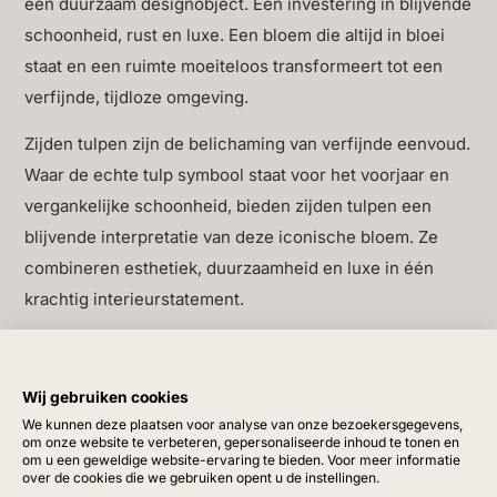
een duurzaam designobject. Een investering in blijvende
schoonheid, rust en luxe. Een bloem die altijd in bloei
staat en een ruimte moeiteloos transformeert tot een
verfijnde, tijdloze omgeving.
Zijden tulpen zijn de belichaming van verfijnde eenvoud.
Waar de echte tulp symbool staat voor het voorjaar en
vergankelijke schoonheid, bieden zijden tulpen een
blijvende interpretatie van deze iconische bloem. Ze
combineren esthetiek, duurzaamheid en luxe in één
krachtig interieurstatement.
De kracht van hoogwaardige zijden tulpen zit in het
detail. De bloemblaadjes tonen subtiele kleurnuances
Wij gebruiken cookies
die natuurlijk overlopen van kern naar rand. De textuur is
We kunnen deze plaatsen voor analyse van onze bezoekersgegevens,
zacht en realistisch, met verfijnde nerven die de bloem
om onze website te verbeteren, gepersonaliseerde inhoud te tonen en
om u een geweldige website-ervaring te bieden. Voor meer informatie
diepte geven. De steel is stevig maar flexibel, waardoor
over de cookies die we gebruiken opent u de instellingen.