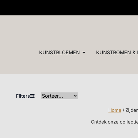
✓ Dé specialist in zijden bloemen en planten van ultieme
KUNSTBLOEMEN
KUNSTBOMEN & 
Filters
Home
/ Zijde
Ontdek onze collecti