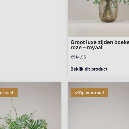
Groot luxe zijden boek
roze – royaal
€
514,95
Bekijk dit product
orraad
Op voorraad