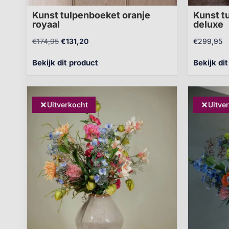
Kunst tulpenboeket oranje
Kunst t
royaal
deluxe
€
174,95
€
131,20
€
299,95
Bekijk dit product
Bekijk di
Uitverkocht
Uitve