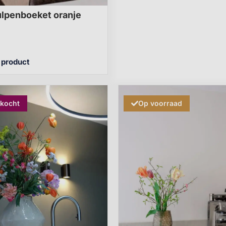
ulpenboeket oranje
t product
rkocht
Op voorraad