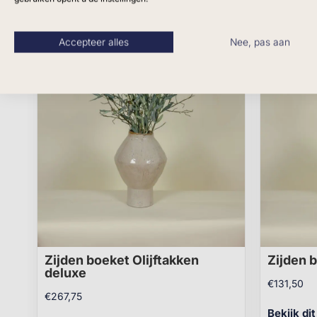
Accepteer alles
Nee, pas aan
Zijden boeket Olijftakken
Zijden b
deluxe
€
131,50
€
267,75
Bekijk di