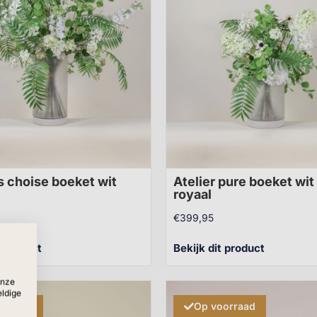
s choise boeket wit
Atelier pure boeket wit
royaal
€
399,95
t product
Bekijk dit product
onze
eldige
orraad
Op voorraad