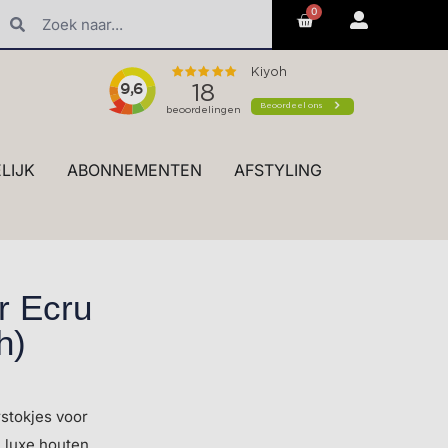
0
erk styling en advies in de winkel
LIJK
ABONNEMENTEN
AFSTYLING
r Ecru
h)
stokjes voor
n luxe houten