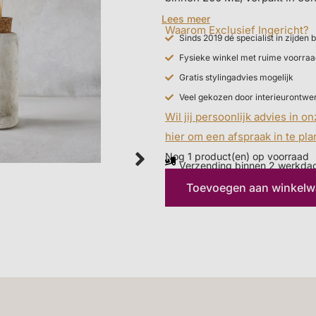
geschenkdoos. Verkrijgbaar i
Lees meer
Waarom Exclusief Ingericht?
Sinds 2019 dé specialist in zijde
Fysieke winkel met ruime voorraa
Gratis stylingadvies mogelijk
Veel gekozen door interieurontwe
Wil jij persoonlijk advies in o
hier om een afspraak in te pl
Nog 1 product(en) op voorraad
Verzending binnen 2 werkda
Toevoegen aan winkel