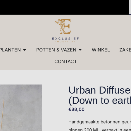
 kwaliteit
✓ Maatw
PLANTEN
POTTEN & VAZEN
WINKEL
ZAKE
CONTACT
Urban Diffuse
(Down to eart
€
88,00
Handgemaakte betonnen geur
binnen 200 ML, verpakt in ee