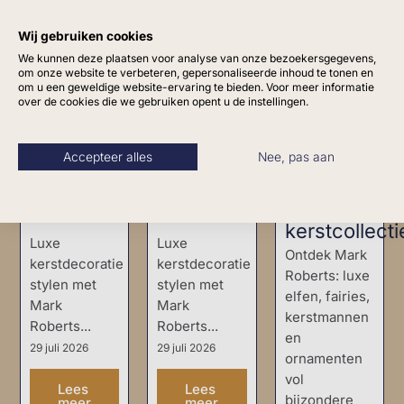
Wij gebruiken cookies
We kunnen deze plaatsen voor analyse van onze bezoekersgegevens,
om onze website te verbeteren, gepersonaliseerde inhoud te tonen en
om u een geweldige website-ervaring te bieden. Voor meer informatie
Wat is
Mark
Luxe
over de cookies die we gebruiken opent u de instellingen.
Mark
Roberts
kerstdecoratie
Roberts?
christmas
stylen
Accepteer alles
Nee, pas aan
Ontdek
kopen in
met Mark
de luxe
Nederland
Roberts
kerstcollecti
Luxe
Luxe
Ontdek Mark
kerstdecoratie
kerstdecoratie
Roberts: luxe
stylen met
stylen met
elfen, fairies,
Mark
Mark
kerstmannen
Roberts...
Roberts...
en
29 juli 2026
29 juli 2026
ornamenten
vol
Lees
Lees
bijzondere
meer
meer