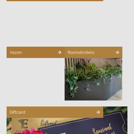
Vazen
Roomdividers
Giftcard