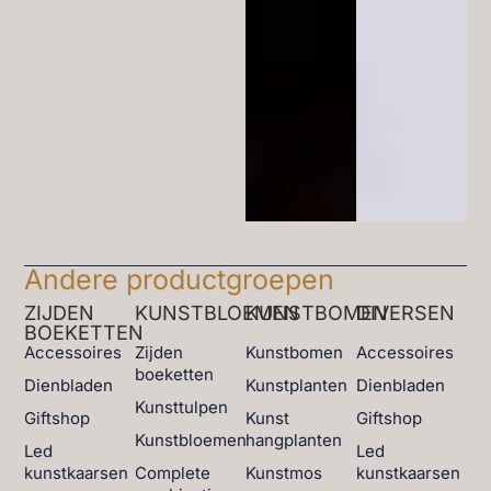
Andere productgroepen
ZIJDEN
KUNSTBLOEMEN
KUNSTBOMEN
DIVERSEN
BOEKETTEN
Accessoires
Zijden
Kunstbomen
Accessoires
boeketten
Dienbladen
Kunstplanten
Dienbladen
Kunsttulpen
Giftshop
Kunst
Giftshop
Kunstbloemen
hangplanten
Led
Led
kunstkaarsen
Complete
Kunstmos
kunstkaarsen