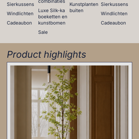
combinaties
Sierkussens
Kunstplanten
Sierkussens
Luxe Silk-ka
buiten
Windlichten
Windlichten
boeketten en
Cadeaubon
kunstbomen
Cadeaubon
Sale
Product highlights