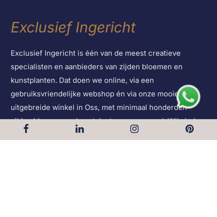
Exclusief Ingericht
Exclusief Ingericht is één van de meest creatieve
specialisten en aanbieders van zijden bloemen en
kunstplanten. Dat doen we online, via een
gebruiksvriendelijke webshop én via onze mooie en
uitgebreide winkel in Oss, met minimaal honderden
zijden bloemen en kunstplanten op voorraad. Wij vinden
het dan ook altijd geweldig als onze klanten een bezoek
brengen aan onze winkel. Voor inspiratie of voor advies.
Want dan kunnen we nog meer laten zien waarom wij
onderscheidend zijn! De mooiste kunstbloemen en
planten vind je in Oss!