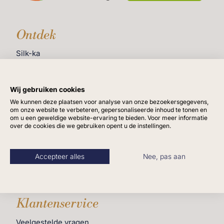
Ontdek
Silk-ka
Over ons
Zakelijk
Wij gebruiken cookies
We kunnen deze plaatsen voor analyse van onze bezoekersgegevens,
Particulier
om onze website te verbeteren, gepersonaliseerde inhoud te tonen en
om u een geweldige website-ervaring te bieden. Voor meer informatie
Afstyling
over de cookies die we gebruiken opent u de instellingen.
Impressies
Accepteer alles
Nee, pas aan
Blog
Vacatures
Klantenservice
Veelgestelde vragen