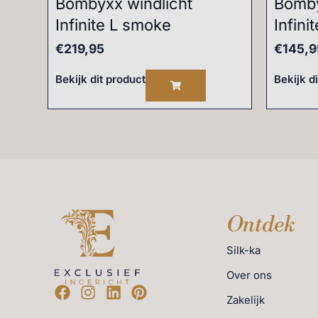
Bombyxx windlicht
Bomby
Infinite L smoke
Infin
€
219,95
€
145,9
Bekijk dit product
Bekijk d
Ontdek
Silk-ka
Over ons
Zakelijk