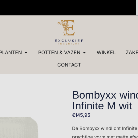
✓ Dé sp
PLANTEN
POTTEN & VAZEN
WINKEL
ZAKE
CONTACT
Bombyxx wind
Infinite M wit
€
145,95
De Bombyxx windlicht Infinite
prachtige vorm met matte af