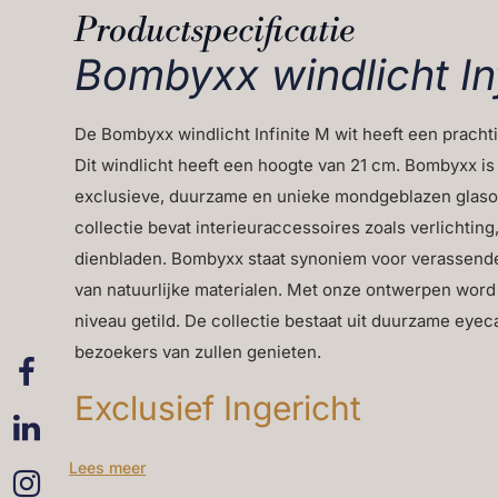
Productspecificatie
Bombyxx windlicht Inf
De Bombyxx windlicht Infinite M wit heeft een pracht
Dit windlicht heeft een hoogte van 21 cm. Bombyxx i
exclusieve, duurzame en unieke mondgeblazen glaso
collectie bevat interieuraccessoires zoals verlichtin
dienbladen. Bombyxx staat synoniem voor verassend
van natuurlijke materialen. Met onze ontwerpen word 
niveau getild. De collectie bestaat uit duurzame eyecat
bezoekers van zullen genieten.
Exclusief Ingericht
Exclusief Ingericht is specialist in zijden bloemen en p
Lees meer
meedenken met de klant en maatwerk. We kijken niet 