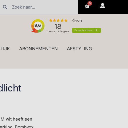
0
ecialist in zijden bloemen en planten van ultieme kwaliteit
LIJK
ABONNEMENTEN
AFSTYLING
licht
 M wit heeft een
werking. Bombyxx