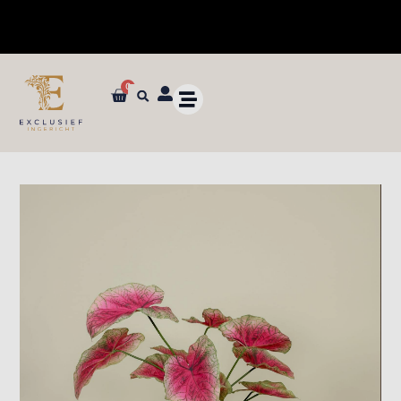
0
✓ Dé specialist in zijden bloemen en planten van ultieme kwaliteit