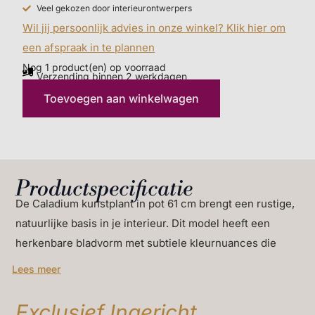
te combineren met diverse potten. Bezoek Exclusief
Veel gekozen door interieurontwerpers
Ingericht en ontdek hoe deze Caladium jouw woning
Wil jij persoonlijk advies in onze winkel? Klik hier om
versterkt.
een afspraak in te plannen
Nog 1 product(en) op voorraad
Verzending binnen 2 werkdagen
Toevoegen aan winkelwagen
Productspecificatie
De Caladium kunstplant in pot 61 cm brengt een rustige,
natuurlijke basis in je interieur. Dit model heeft een
herkenbare bladvorm met subtiele kleurnuances die
direct sfeer geven zonder dat je afhankelijk bent van
Lees meer
licht, temperatuur of verzorging. Het compacte formaat
maakt deze uitvoering bijzonder geschikt voor plekken
Exclusief Ingericht