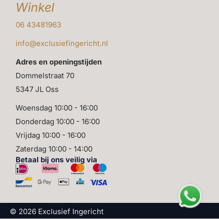
Winkel
dan kun je onze collectie bekijken via
https://exclusiefingericht.nl/kunstplanten/
.
06 43481963
info@exclusiefingericht.nl
Winkel kunstbloemen,
Adres en openingstijden
kunstbomen en planten
Dommelstraat 70
5347 JL Oss
In de winkel van Exclusief Ingericht ervaar je hoe de
Woensdag 10:00 - 16:00
Caladium kunstplant in pot 61 cm zich gedraagt in
Donderdag 10:00 - 16:00
uiteenlopende interieurs. Je ziet hoe het blad reageert
Vrijdag 10:00 - 16:00
op verschillende lichtbronnen, hoe verschillende
Zaterdag 10:00 - 14:00
potvormen invloed hebben op de uitstraling en hoe de
Betaal bij ons veilig via
plant zich verhoudt tot andere kunstplanten. Door de
plant fysiek te zien, te verplaatsen en te combineren
met andere modellen, ontstaat een helder beeld van hoe
hij in jouw woning zal functioneren.
© 2026 Exclusief Ingericht