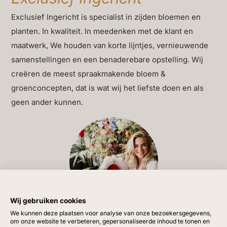
waar je een vaste groene toevoeging zoekt die niet
Exclusief Ingericht is specialist in zijden bloemen en
overheerst maar wel een duidelijk effect heeft op de
planten. In kwaliteit. In meedenken met de klant en
ruimte.
maatwerk, We houden van korte lijntjes, vernieuwende
Wanneer je de Caladium plaatst, ontstaat een zachte
samenstellingen en een benaderebare opstelling. Wij
overgang tussen meubels, materialen en accessoires.
creëren de meest spraakmakende bloem &
De plant werkt goed in moderne interieurs waarin
groenconcepten, dat is wat wij het liefste doen en als
strakke lijnen dominant zijn. Het blad verzacht de ruimte
geen ander kunnen.
en zorgt voor balans. In warmere woonstijlen vormt deze
Caladium een verzachtend element dat mooie
verbindingen legt tussen houtsoorten, stoffen en lichte
kleuren. Dankzij de vaste pot blijft de plant stabiel en
kun je hem moeiteloos in verschillende opstellingen
gebruiken.
Wij gebruiken cookies
Met zijn hoogte van 61 cm is de Caladium ideaal voor
Vragen?
We kunnen deze plaatsen voor analyse van onze bezoekersgegevens,
dressoirs, open kasten, vensterbanken, badkamers en
om onze website te verbeteren, gepersonaliseerde inhoud te tonen en