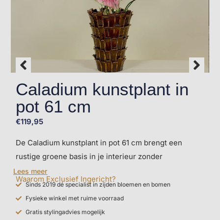
Caladium kunstplant in
pot 61 cm
€
119,95
De Caladium kunstplant in pot 61 cm brengt een
rustige groene basis in je interieur zonder
onderhoud. De natuurlijke bladstructuur past in
Lees meer
Waarom Exclusief Ingericht?
uiteenlopende woonstijlen en werkt goed in
Sinds 2019 dé specialist in zijden bloemen en bomen
woonkamers, badkamers en slaapkamers. Deze
Fysieke winkel met ruime voorraad
compacte plant blijft jarenlang mooi en is eenvoudig
Gratis stylingadvies mogelijk