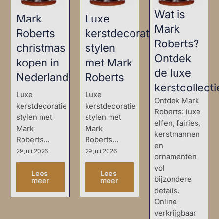
Wat is
Mark
Luxe
Mark
Roberts
kerstdecoratie
Roberts?
christmas
stylen
Ontdek
kopen in
met Mark
de luxe
Nederland
Roberts
kerstcollecti
Luxe
Luxe
Ontdek Mark
kerstdecoratie
kerstdecoratie
Roberts: luxe
stylen met
stylen met
elfen, fairies,
Mark
Mark
kerstmannen
Roberts...
Roberts...
en
29 juli 2026
29 juli 2026
ornamenten
vol
Lees
Lees
bijzondere
meer
meer
details.
Online
verkrijgbaar