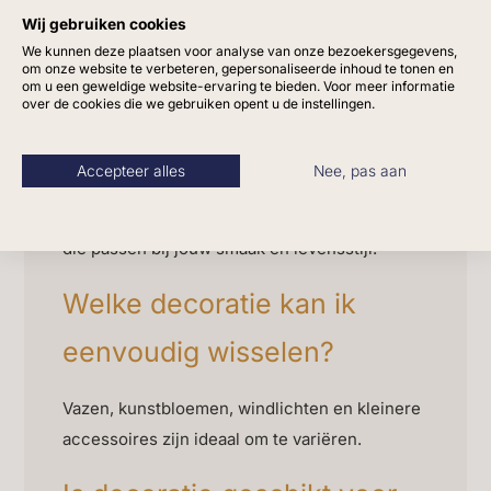
Wij gebruiken cookies
decoratie
We kunnen deze plaatsen voor analyse van onze bezoekersgegevens,
om onze website te verbeteren, gepersonaliseerde inhoud te tonen en
om u een geweldige website-ervaring te bieden. Voor meer informatie
over de cookies die we gebruiken opent u de instellingen.
Hoe maakt decoratie een
interieur persoonlijk?
Accepteer alles
Nee, pas aan
Door kleuren, materialen en vormen te kiezen
die passen bij jouw smaak en levensstijl.
Welke decoratie kan ik
eenvoudig wisselen?
Vazen, kunstbloemen, windlichten en kleinere
accessoires zijn ideaal om te variëren.