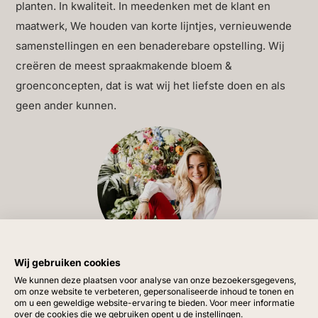
planten. In kwaliteit. In meedenken met de klant en
liefde uitstralen. Dit hart is een verfijnd cadeau dat de
maatwerk, We houden van korte lijntjes, vernieuwende
romantiek van de dag extra bijzonder maakt.
samenstellingen en een benaderebare opstelling. Wij
Geef een stukje pure liefde, met de tijdloze schoonheid
creëren de meest spraakmakende bloem &
van rozen.
groenconcepten, dat is wat wij het liefste doen en als
geen ander kunnen.
Exclusief Ingericht specialist in
zijden bloemen en kunstplanten
Exclusief Ingericht is specialist in zijden bloemen en
planten. In kwaliteit. In meedenken met de klant en
maatwerk. We kijken niet alleen naar wat het beste past
tot in detail, maar ook naar wat het meest efficiënt is en
Vragen?
Wij gebruiken cookies
past bij de looproutes van jouw personeel of klanten. We
We kunnen deze plaatsen voor analyse van onze bezoekersgegevens,
houden van korte lijntjes, vernieuwende
Heb je vragen of ben je op zoek naar extra informatie?
om onze website te verbeteren, gepersonaliseerde inhoud te tonen en
samenstellingen en een benaderbare opstelling. Wij
om u een geweldige website-ervaring te bieden. Voor meer informatie
Dan kun je kijken bij de
veelgestelde vragen
. Staat jouw
over de cookies die we gebruiken opent u de instellingen.