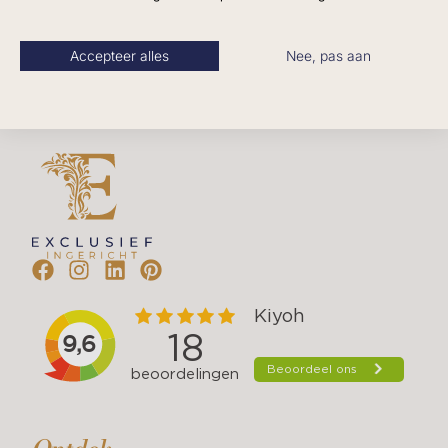
creëren de meest spraakmakende groenconcepten, dat
vraag hier niet tussen? Stuur dan een berichtje via
is wat wij het liefste doen en als geen ander kunnen.
WhatsApp, mail of via ons
contactformulier
.
Accepteer alles
Nee, pas aan
Wij helpen je graag!
Vragen?
Heb je vragen of ben je op zoek naar extra informatie
dan kun je kijken bij de
veelgestelde vragen
. Staat jouw
vraag hier niet tussen? Stuur dan een berichtje
via
WhatsApp
, of stuur een mailtje
naar:
info@exclusiefingericht.nl
. We helpen je graag