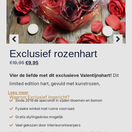
Exclusief rozenhart
€
19,95
€
9,95
Vier de liefde met dit exclusieve Valentijnshart!
Dit
limited edition hart, gevuld met kunstrozen,
symboliseert eeuwige liefde. Perfect om je geliefde
Lees meer
Waarom Exclusief Ingericht?
te verrassen met een romantisch en blijvend gebaar.
Sinds 2019 dé specialist in zijden bloemen en bomen
Liefde die nooit verwelkt – net als jullie samen!
Fysieke winkel met ruime voorraad
Gratis stylingadvies mogelijk
Veel gekozen door interieurontwerpers