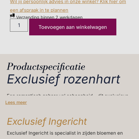
Wil jij persoonlijk advies in onze winkel? Klik hier om
een afspraak in te plannen
Verzending binnen 2 werkdagen
Toevoegen aan winkelwagen
Productspecificatie
Exclusief rozenhart
Een romantisch gebaar vol schoonheid – dit exclusieve
Lees meer
rozenhart is de perfecte manier om je geliefde te
verwennen.
Exclusief Ingericht
Rozen staan bekend om hun elegante, volle bloei en
Exclusief Ingericht is specialist in zijden bloemen en
romantische kleuren, die een gevoel van tederheid en