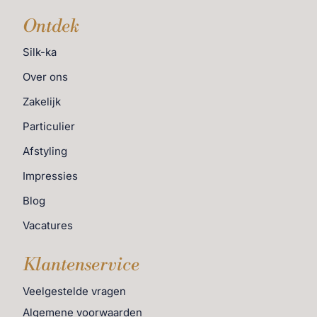
dan kun je kijken bij de
veelgestelde vragen
. Staat jouw
vraag hier niet tussen? Stuur dan een berichtje
Ontdek
via
WhatsApp
, of stuur een mailtje
Silk-ka
naar:
info@exclusiefingericht.nl
. We helpen je graag!
Over ons
Zakelijk
Particulier
Afstyling
Impressies
Blog
Vacatures
Klantenservice
Veelgestelde vragen
Algemene voorwaarden