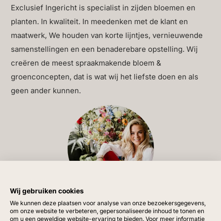
Exclusief Ingericht is specialist in zijden bloemen en
rook, roet of open vuur. Deze stijlvolle kaarsen zijn
planten. In kwaliteit. In meedenken met de klant en
gemaakt van echt wax voor een natuurlijke look en
maatwerk, We houden van korte lijntjes, vernieuwende
worden geleverd in een
complete set
, inclusief een
samenstellingen en een benaderebare opstelling. Wij
handige
afstandsbediening
waarmee je het licht
creëren de meest spraakmakende bloem &
eenvoudig kunt aan- en uitschakelen, dimmen of
groenconcepten, dat is wat wij het liefste doen en als
instellen op een timer. Shop vandaag nog deze Giftbox
geen ander kunnen.
cadeauset led kaarsen online bij Exclusief Ingericht.
Perfect voor op tafel, in een open kast of op een
sfeervolle vensterbank – maar ook een prachtig
cadeau-
idee
! De luxe verpakking maakt deze set ideaal om
iemand te verrassen met een stijlvol en praktisch
geschenk dat warmte brengt, letterlijk en figuurlijk.
Wij gebruiken cookies
Of je nu jezelf wilt verwennen met een beetje extra
Vragen?
We kunnen deze plaatsen voor analyse van onze bezoekersgegevens,
gezelligheid, of iemand anders blij wilt maken – met
om onze website te verbeteren, gepersonaliseerde inhoud te tonen en
Heb je vragen of ben je op zoek naar extra informatie?
om u een geweldige website-ervaring te bieden. Voor meer informatie