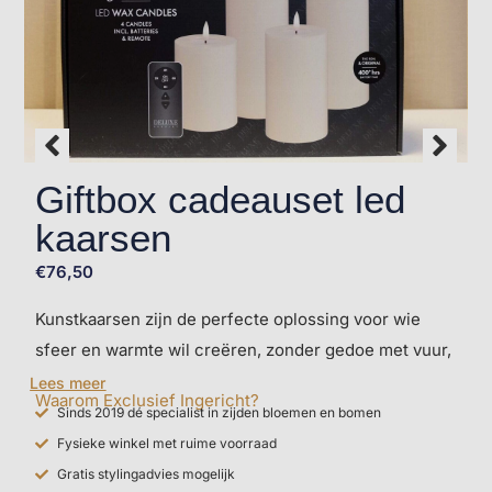
Giftbox cadeauset led
kaarsen
€
76,50
Kunstkaarsen zijn de perfecte oplossing voor wie
sfeer en warmte wil creëren, zonder gedoe met vuur,
rook of smeltend kaarsvet. Bij Exclusief Ingericht
Lees meer
Waarom Exclusief Ingericht?
bieden we een hoogwaardige collectie kunstkaarsen
Sinds 2019 dé specialist in zijden bloemen en bomen
aan die nauwelijks van echte te onderscheiden zijn.
Fysieke winkel met ruime voorraad
Ze zijn gemaakt van echte was, hebben een
Gratis stylingadvies mogelijk