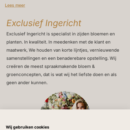
Lees meer
Ben beige washed
Exclusief Ingericht
H55
Exclusief Ingericht is specialist in zijden bloemen en
Breng balans en stijl naar je terras of tuin met
grote luxe
planten. In kwaliteit. In meedenken met de klant en
buitenpotten in beige tinten
. De zachte, neutrale kleur
maatwerk, We houden van korte lijntjes, vernieuwende
zorgt voor een rustige basis en laat groen en bloei
samenstellingen en een benaderebare opstelling. Wij
prachtig tot hun recht komen. Dé toevoeging voor in
creëren de meest spraakmakende bloem &
jouw tuin is deze Grote bloempot outdoor plantenbak
groenconcepten, dat is wat wij het liefste doen en als
Ben beige washed H55.
geen ander kunnen.
Deze potten zijn meer dan functioneel – ze geven
ruimte aan planten én aan uitstraling. Gemaakt van
hoogwaardige materialen, bestand tegen weer en tijd. Of
je nu kiest voor een strakke opstelling of een speelse
mix: beige buitenpotten voegen rust en klasse toe aan
Wij gebruiken cookies