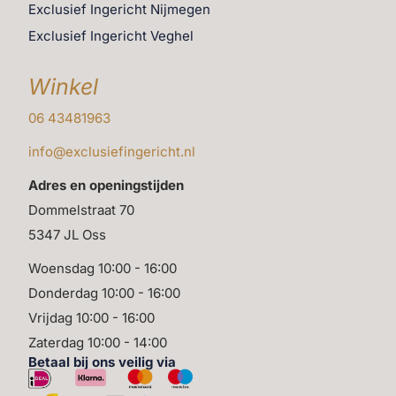
Exclusief Ingericht Nijmegen
maar ook voor hoogte en diepte in de tuin.
Exclusief Ingericht Veghel
Een goed geplaatste bloempot kan ook helpen om
verschillende zones in de tuin te creëren, bijvoorbeeld
Winkel
een gezellige hoek met een zitje of een mooie entree bij
06 43481963
de voordeur. Door te spelen met kleuren, materialen en
plantensoorten wordt de tuin persoonlijk en
info@exclusiefingericht.nl
uitnodigend. Kortom, een grote bloempot is niet zomaar
Adres en openingstijden
een accessoire, maar een sfeervol element dat bijdraagt
Dommelstraat 70
aan de charme en uitstraling van de tuin.
5347 JL Oss
Woensdag 10:00 - 16:00
Donderdag 10:00 - 16:00
Vrijdag 10:00 - 16:00
Zaterdag 10:00 - 14:00
Betaal bij ons veilig via