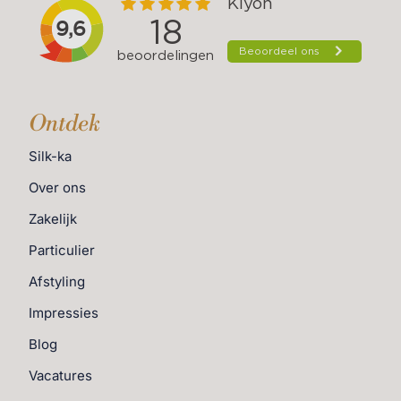
uitstraling, terwijl je geniet van het gebruiksgemak van
kunststof. Deze plantenbak is verkrijgbaar bij Exclusief
Ingericht!
Waarom kiezen voor onze XL
Ontdek
outdoor plantenbakken?
Silk-ka
Over ons
Lichtgewicht & Stevig
– Gemakkelijk te
verplaatsen, maar oersterk
Zakelijk
Weer- & Vorstbestendig
– Bestand tegen alle
Particulier
seizoenen
Afstyling
Trendy Betonlook
– Tijdloos design dat bij elke
Impressies
stijl past
Diverse Maten & Kleuren
– Perfect voor grote
Blog
planten en bomen
Vacatures
Geef je tuin, terras of balkon een exclusieve upgrade