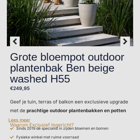
Grote bloempot outdoor
plantenbak Ben beige
washed H55
€
249,95
Geef je tuin, terras of balkon een exclusieve upgrade
met de
prachtige outdoor plantenbakken en potten
uit de
collectie van Exclusief Ingericht
! Deze grote
Lees meer
Waarom Exclusief Ingericht?
plantenbak is sfeermaker bij iedere tuin, terras of
Sinds 2019 dé specialist in zijden bloemen en bomen
balkon. De zand collectie is gemaakt van fiberstone,
Fysieke winkel met ruime voorraad