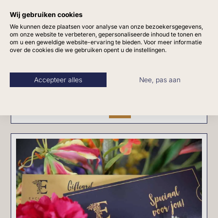
Wij gebruiken cookies
We kunnen deze plaatsen voor analyse van onze bezoekersgegevens,
om onze website te verbeteren, gepersonaliseerde inhoud te tonen en
om u een geweldige website-ervaring te bieden. Voor meer informatie
Led glanzende dinerkaarsen paars
over de cookies die we gebruiken opent u de instellingen.
Accepteer alles
Nee, pas aan
€
29,95
Bekijk dit product