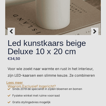
Led kunstkaars beige
Deluxe 10 x 20 cm
€
34,50
Voor wie zoekt naar warmte en rust in het interieur,
zijn LED-kaarsen een slimme keuze. Ze combineren
de sfeer van echt kaarslicht met het gemak van
Lees meer
Waarom Exclusief Ingericht?
moderne techniek. Deze beige kunstkaarsen brengen
Sinds 2019 dé specialist in zijden bloemen en bomen
precies dat: eenvoud, comfort en een gevoel van
Fysieke winkel met ruime voorraad
thuiskomen. Afmeting Led kunstkaars beige Deluxe
Gratis stylingadvies mogelijk