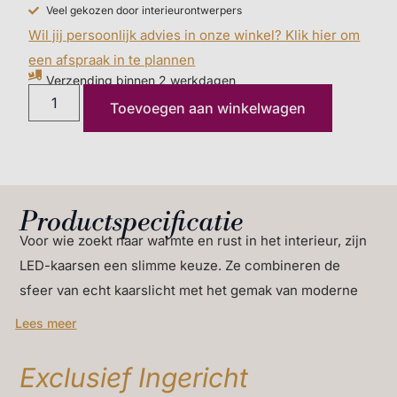
10 x 20 cm.
Veel gekozen door interieurontwerpers
Wil jij persoonlijk advies in onze winkel? Klik hier om
een afspraak in te plannen
Verzending binnen 2 werkdagen
Toevoegen aan winkelwagen
Productspecificatie
Voor wie zoekt naar warmte en rust in het interieur, zijn
LED-kaarsen een slimme keuze. Ze combineren de
sfeer van echt kaarslicht met het gemak van moderne
techniek. Deze beige kunstkaarsen brengen precies dat:
Lees meer
eenvoud, comfort en een gevoel van thuiskomen.
Afmeting Led kunstkaars beige Deluxe 10 x 20 cm.
Exclusief Ingericht