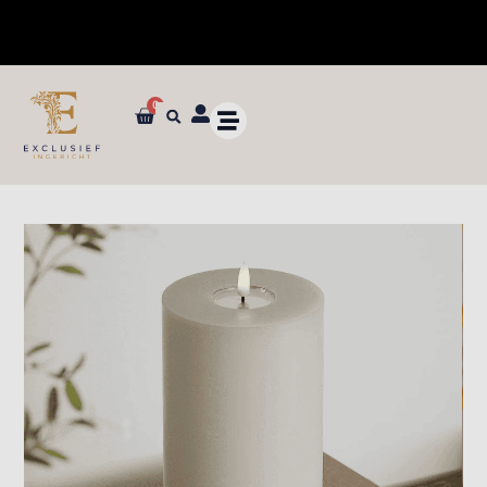
0
✓ Dé specialist in zijden bloemen en planten van ultieme kwaliteit