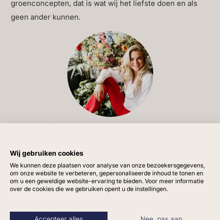
groenconcepten, dat is wat wij het liefste doen en als
geen ander kunnen.
Vragen?
Heb je vragen of ben je op zoek naar extra informatie?
Wij gebruiken cookies
Dan kun je kijken bij de
veelgestelde vragen
. Staat jouw
We kunnen deze plaatsen voor analyse van onze bezoekersgegevens,
vraag hier niet tussen? Stuur dan een berichtje via
om onze website te verbeteren, gepersonaliseerde inhoud te tonen en
om u een geweldige website-ervaring te bieden. Voor meer informatie
WhatsApp, mail of via ons
contactformulier
.
over de cookies die we gebruiken opent u de instellingen.
Wij helpen je graag!
Accepteer alles
Nee, pas aan