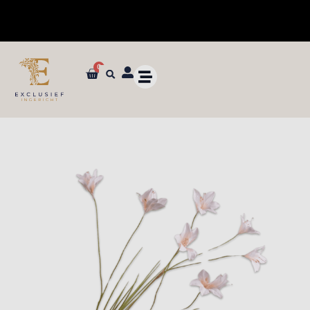
0
✓ Dé specialist in zijden bloemen en planten van ultieme kwaliteit