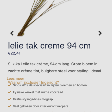
lelie tak creme 94 cm
€
22,41
Silk‑ka Lelie tak crème, 94 cm lang. Grote bloem in
zachte crème tint, buigbare steel voor styling. Ideaal
als solist of in combi. Verkrijgbaar in
webshop
en
Lees meer
Waarom Exclusief Ingericht?
winkel
.
Sinds 2019 dé specialist in zijden bloemen en bomen
Fysieke winkel met ruime voorraad
Gratis stylingadvies mogelijk
Veel gekozen door interieurontwerpers