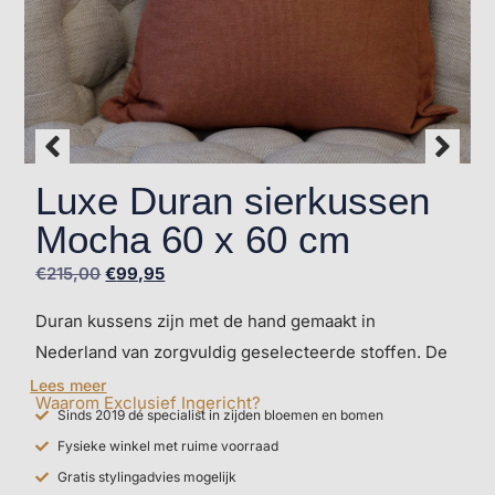
Luxe Duran sierkussen
Mocha 60 x 60 cm
€
215,00
€
99,95
Duran kussens zijn met de hand gemaakt in
Nederland van zorgvuldig geselecteerde stoffen. De
natuurlijke tinten en verfijnde afwerking geven elk
Lees meer
Waarom Exclusief Ingericht?
interieur een rustige, stijlvolle uitstraling.
Sinds 2019 dé specialist in zijden bloemen en bomen
Fysieke winkel met ruime voorraad
De collecties van Duran zijn kenmerkend door de
Gratis stylingadvies mogelijk
combinatie van bijzonder hoogwaardige materialen