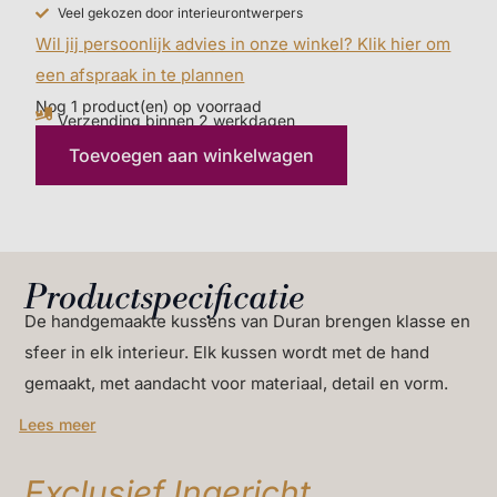
Veel gekozen door interieurontwerpers
en ingetogen kleuren, altijd me een sprankeling. Bij
Wil jij persoonlijk advies in onze winkel? Klik hier om
Exclusief Ingericht hebben wij oog voor detail en
een afspraak in te plannen
materialen, en dit prachtige merk is een rijke
Nog 1 product(en) op voorraad
toevoeging aan onze collectie! Je shopt de collectie
Verzending binnen 2 werkdagen
gemakkelijk online of je kunt naar onze winkel komen
Toevoegen aan winkelwagen
voor persoonlijk advies.
Productspecificatie
De handgemaakte kussens van Duran brengen klasse en
sfeer in elk interieur. Elk kussen wordt met de hand
gemaakt, met aandacht voor materiaal, detail en vorm.
Zoals Luxe Duran sierkussen Mocha 60 x 60 cm.
Lees meer
Dit is wat je van Duran kunt verwachten:
Exclusief Ingericht