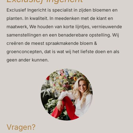
Met de hand vervaardigd in kleine oplage
Exclusief Ingericht is specialist in zijden bloemen en
Stoffen van hoge kwaliteit, zorgvuldig
planten. In kwaliteit. In meedenken met de klant en
geselecteerd
maatwerk, We houden van korte lijntjes, vernieuwende
samenstellingen en een benaderebare opstelling. Wij
Neutrale kleuren en elegante structuren
creëren de meest spraakmakende bloem &
Strakke afwerking met stevige rits en nette naden
groenconcepten, dat is wat wij het liefste doen en als
geen ander kunnen.
Vulling die comfort biedt en mooi in vorm blijft
Geschikt voor zowel moderne als klassieke
interieurs
De kracht zit in de eenvoud. Ons luxe Duran sierkussen
Mocha 60 x 60 cm maakt al een verschil, een
combinatie zorgt voor harmonie. Perfect voor wie houdt
van een rustige, stijlvolle sfeer in huis.
Vragen?
Duran kiest bewust voor kwaliteit boven kwantiteit.