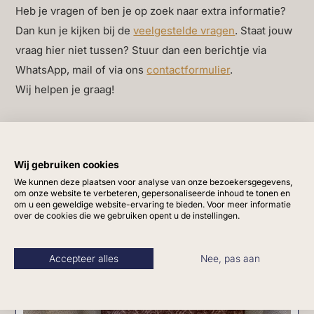
Heb je vragen of ben je op zoek naar extra informatie?
Alleen authentiek handwerk, met een moderne
Dan kun je kijken bij de
veelgestelde vragen
. Staat jouw
uitstraling.
vraag hier niet tussen? Stuur dan een berichtje via
Een duurzaam en stijlvol accent voor elk interieur.
WhatsApp, mail of via ons
contactformulier
.
Wij helpen je graag!
Luxe sierkussens van
Duran – tijdloos voor elk
Anderen bekeken ook
Wij gebruiken cookies
high-end interieur
We kunnen deze plaatsen voor analyse van onze bezoekersgegevens,
om onze website te verbeteren, gepersonaliseerde inhoud te tonen en
om u een geweldige website-ervaring te bieden. Voor meer informatie
De
luxe sierkussens van Duran
tillen elk interieur naar
over de cookies die we gebruiken opent u de instellingen.
een hoger niveau. Deze exclusieve kussens zijn
gemaakt van hoogwaardige materialen zoals zijde,
Accepteer alles
Nee, pas aan
linnen en fluweel, en staan bekend om hun klassieke
uitstraling en verfijnde afwerking. Perfect voor wie op
zoek is naar kwaliteit, comfort en een stijlvolle