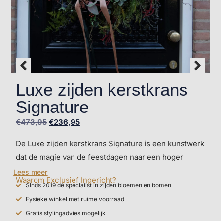
Luxe zijden kerstkrans
Signature
€
473,95
€
236,95
De Luxe zijden kerstkrans Signature is een kunstwerk
dat de magie van de feestdagen naar een hoger
niveau tilt. Deze royale krans bestaat uit premium
Lees meer
Waarom Exclusief Ingericht?
zijden dennentakken, subtiele glansaccenten en met
Sinds 2019 dé specialist in zijden bloemen en bomen
de hand geselecteerde decoraties die samen een
Fysieke winkel met ruime voorraad
warme en verfijnde uitstraling creëren. Dankzij de
Gratis stylingadvies mogelijk