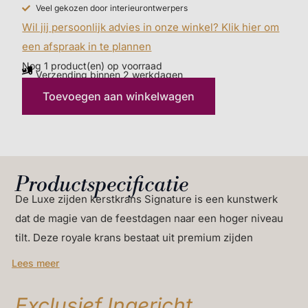
natuurlijke look is de krans nauwelijks te
Veel gekozen door interieurontwerpers
onderscheiden van echt groen, terwijl de luxueuze
Wil jij persoonlijk advies in onze winkel? Klik hier om
afwerking zorgt voor een tijdloze en stijlvolle indruk.
een afspraak in te plannen
Nog 1 product(en) op voorraad
Met zorg ontworpen voor interieurs die comfort en
Verzending binnen 2 werkdagen
klasse ademen. Of hij nu aan de muur hangt, pronkt
Toevoegen aan winkelwagen
op een rijk gedekte tafel of de entree siert, deze
krans brengt een serene winterse elegantie in elke
ruimte.
Productspecificatie
De Luxe zijden kerstkrans Signature is een kunstwerk
dat de magie van de feestdagen naar een hoger niveau
tilt. Deze royale krans bestaat uit premium zijden
dennentakken, subtiele glansaccenten en met de hand
Lees meer
geselecteerde decoraties die samen een warme en
verfijnde uitstraling creëren. Dankzij de natuurlijke look
Exclusief Ingericht