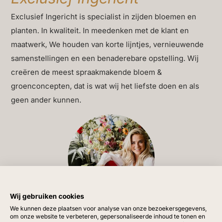
is de krans nauwelijks te onderscheiden van echt groen,
Exclusief Ingericht is specialist in zijden bloemen en
terwijl de luxueuze afwerking zorgt voor een tijdloze en
planten. In kwaliteit. In meedenken met de klant en
stijlvolle indruk.
maatwerk, We houden van korte lijntjes, vernieuwende
Met zorg ontworpen voor interieurs die comfort en
samenstellingen en een benaderebare opstelling. Wij
klasse ademen. Of hij nu aan de muur hangt, pronkt op
creëren de meest spraakmakende bloem &
een rijk gedekte tafel of de entree siert, deze krans
groenconcepten, dat is wat wij het liefste doen en als
brengt een serene winterse elegantie in elke ruimte.
geen ander kunnen.
Wij gebruiken cookies
Vragen?
We kunnen deze plaatsen voor analyse van onze bezoekersgegevens,
om onze website te verbeteren, gepersonaliseerde inhoud te tonen en