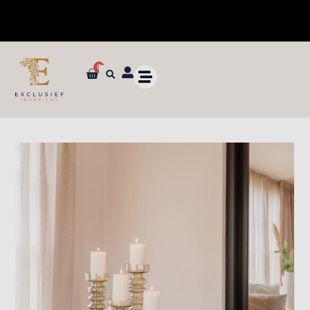
0
✓ Dé specialist in zijden bloemen en planten van ultieme kwaliteit