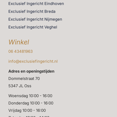
vergeten worden.
Exclusief Ingericht Eindhoven
Exclusief Ingericht Breda
Maak de beleving compleet met onze
afstyling aan huis
.
Exclusief Ingericht Nijmegen
We nemen de kandelaar, bijpassende accessoires en
een doordacht stylingplan mee en zorgen op locatie
Exclusief Ingericht Veghel
voor een harmonieus geheel.
Winkel
De
Bombyxx kandelaar Bega XS H15
is een detail met
06 43481963
impact. Voor wie gelooft dat schoonheid in eenvoud zit.
Voor wie sfeer zoekt in het klein. En voor wie weet dat
info@exclusiefingericht.nl
stijl begint bij aandacht voor het geheel — én voor het
Adres en openingstijden
detail.
Dommelstraat 70
5347 JL Oss
Woensdag 10:00 - 16:00
Donderdag 10:00 - 16:00
Vrijdag 10:00 - 16:00