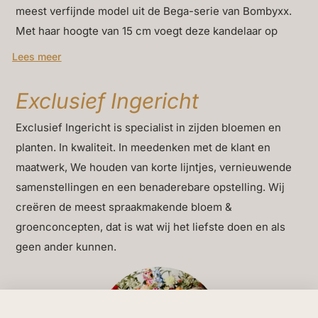
meest verfijnde model uit de Bega-serie van Bombyxx.
Met haar hoogte van 15 cm voegt deze kandelaar op
subtiele wijze warmte en sfeer toe aan elk interieur. De
Lees meer
zachte, cilindervormige belijning en matte afwerking
zorgen voor een ingetogen uitstraling die zich
Exclusief Ingericht
moeiteloos laat combineren met andere
Exclusief Ingericht is specialist in zijden bloemen en
woonaccessoires.
planten. In kwaliteit. In meedenken met de klant en
Wat deze kandelaar zo bijzonder maakt, is haar
maatwerk, We houden van korte lijntjes, vernieuwende
vermogen om een interieur te verfijnen zonder het
samenstellingen en een benaderebare opstelling. Wij
beeld te verstoren. Ze is klein, maar betekenisvol. Ideaal
creëren de meest spraakmakende bloem &
als decoratief accent op een plank, in een open kast of
groenconcepten, dat is wat wij het liefste doen en als
als sfeervolle toevoeging aan een gedekte tafel. Ook in
geen ander kunnen.
combinatie met hogere modellen uit dezelfde lijn —
zoals de
Bega S H22
of
Bega M H30
— ontstaat een
ritmisch lijnenspel van hoogte, vorm en licht.