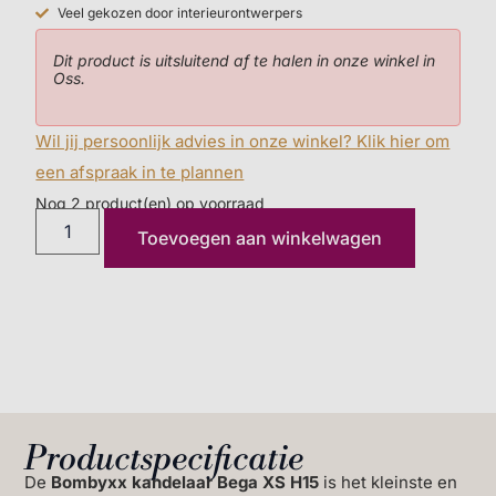
Veel gekozen door interieurontwerpers
zijn!
Dit product is uitsluitend af te halen in onze winkel in
Oss.
Wil jij persoonlijk advies in onze winkel? Klik hier om
een afspraak in te plannen
Nog 2 product(en) op voorraad
Toevoegen aan winkelwagen
Dit product is alleen op te halen bij ons in de winkel
in Oss.
Productspecificatie
De
Bombyxx kandelaar Bega XS H15
is het kleinste en