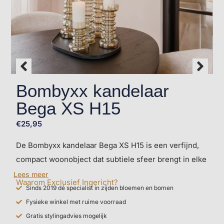
Bombyxx kandelaar
Bega XS H15
€
25,95
De Bombyxx kandelaar Bega XS H15 is een verfijnd,
compact woonobject dat subtiele sfeer brengt in elke
ruimte. Perfect te combineren met andere kandelaars
Lees meer
Waarom Exclusief Ingericht?
of als solo accent. Ervaar deze stijlvolle accessoire in
Sinds 2019 dé specialist in zijden bloemen en bomen
de showroom van Exclusief Ingericht.
Fysieke winkel met ruime voorraad
Gratis stylingadvies mogelijk
Bezoek onze winkel en ontdek hoe klein groots kan