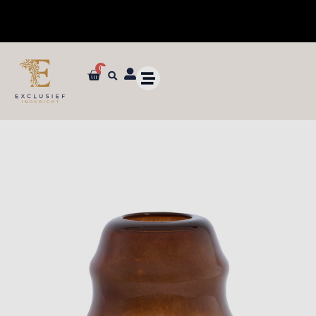
0
✓ Dé specialist in zijden bloemen en planten van ultieme kwaliteit