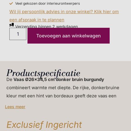
Veel gekozen door interieurontwerpers
Wil jij persoonlijk advies in onze winkel? Klik hier om
een afspraak in te plannen
Verzending binnen 2 werkdagen
Toevoegen aan winkelwagen
Productspecificatie
De
Vaas Ø26×34,5 cm donker bruin burgundy
combineert warmte met diepte. De rijke, donkerbruine
kleur met een hint van bordeaux geeft deze vaas een
krachtige uitstraling zonder dominant te zijn. Dankzij de
Lees meer
afgeronde vorm en de compacte hoogte is deze vaas
veelzijdig inzetbaar in elk interieur dat rust en karakter
Exclusief Ingericht
wil uitstralen. Ze valt op door nuance, niet door contrast,