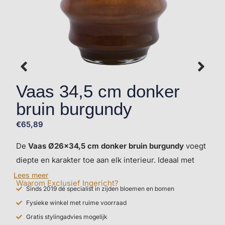
Vaas 34,5 cm donker
bruin burgundy
€
65,89
De
Vaas Ø26×34,5 cm donker bruin burgundy
voegt
diepte en karakter toe aan elk interieur. Ideaal met
zijden bloemen van Silk-ka of als solitair object op
Lees meer
Waarom Exclusief Ingericht?
een dressoir of tafel. Ontdek de mogelijkheden in
Sinds 2019 dé specialist in zijden bloemen en bomen
onze winkel of bestel direct online.
Fysieke winkel met ruime voorraad
Gratis stylingadvies mogelijk
Laat je inspireren in de winkel!