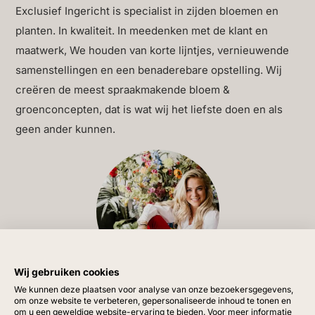
Exclusief Ingericht is specialist in zijden bloemen en
en voegt sfeer toe aan elke ruimte — van woonkamer tot
planten. In kwaliteit. In meedenken met de klant en
slaapkamer, van hal tot keuken.
maatwerk, We houden van korte lijntjes, vernieuwende
De diepe kleurstelling zorgt voor een verfijnd effect
samenstellingen en een benaderebare opstelling. Wij
wanneer er licht op valt. De glans van het keramiek
creëren de meest spraakmakende bloem &
brengt de burgundy toon tot leven en versterkt andere
groenconcepten, dat is wat wij het liefste doen en als
natuurlijke materialen in de omgeving. Denk aan licht
geen ander kunnen.
hout, beige wanden, donkere stoffen of zwart staal.
Deze vaas vormt de brug tussen contrasten, en zorgt
voor een verfijnde samenhang.
Luxe zijden kunstbloemen
en kunstplanten van het
Wij gebruiken cookies
merk Silk-ka
Vragen?
We kunnen deze plaatsen voor analyse van onze bezoekersgegevens,
om onze website te verbeteren, gepersonaliseerde inhoud te tonen en
Heb je vragen of ben je op zoek naar extra informatie?
om u een geweldige website-ervaring te bieden. Voor meer informatie