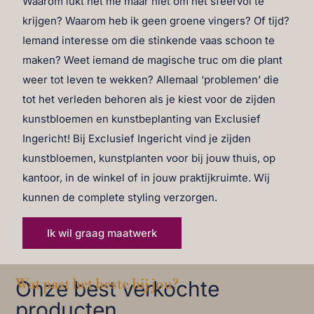
Waarom lukt het me maar niet om het sfeervol te
krijgen? Waarom heb ik geen groene vingers? Of tijd?
Iemand interesse om die stinkende vaas schoon te
maken? Weet iemand de magische truc om die plant
weer tot leven te wekken? Allemaal ‘problemen’ die
tot het verleden behoren als je kiest voor de zijden
kunstbloemen en kunstbeplanting van Exclusief
Ingericht! Bij Exclusief Ingericht vind je zijden
kunstbloemen, kunstplanten voor bij jouw thuis, op
kantoor, in de winkel of in jouw praktijkruimte. Wij
kunnen de complete styling verzorgen.
Ik wil graag maatwerk
Onze best verkochte
Wat past het beste bij jou?
producten