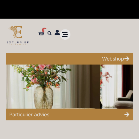
0
✓ Dé specialist in zijden bloemen en planten van ultieme kwaliteit
Webshop
Particulier advies