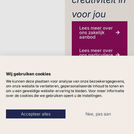
voor jou
Lees meer over
ons zakelijk
aanbod
Lees meer over
ons particuliere
aanbod
Wij gebruiken cookies
Wij ontzorgen je
We kunnen deze plaatsen voor analyse van onze bezoekersgegevens,
compleet op het gebied
om onze website te verbeteren, gepersonaliseerde inhoud te tonen en
om u een geweldige website-ervaring te bieden. Voor meer informatie
van groen, met een stijl
over de cookies die we gebruiken opent u de instellingen.
die bij jou past. Voor meer
gezelligheid in huis en
Accepteer alles
Nee, pas aan
meer productiviteit op het
werk! Onze creativiteit is