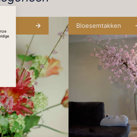
Bloesemtakken
onze
eldige