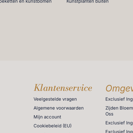
boeketten en kunstbomen
Kunstplanten buiten
Klantenservice
Omgev
Veelgestelde vragen
Exclusief In
Algemene voorwaarden
Zijden Bloe
Oss
Mijn account
Exclusief In
Cookiebeleid (EU)
Exclusief In