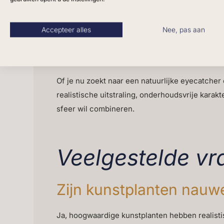
verzorgingsproducten. Hierdoor zijn ze niet a
Voor zakelijke klanten betekent dit bovendien 
Accepteer alles
Nee, pas aan
Conclusie: luxe groen
Of je nu zoekt naar een natuurlijke eyecatcher 
realistische uitstraling, onderhoudsvrije kara
sfeer wil combineren.
Veelgestelde v
Zijn kunstplanten nauwe
Ja, hoogwaardige kunstplanten hebben realistis