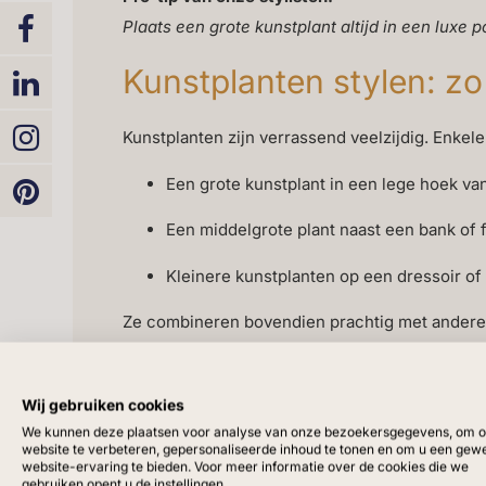
Plaats een grote kunstplant altijd in een luxe 
Kunstplanten stylen: zo 
Kunstplanten zijn verrassend veelzijdig. Enkel
Een grote kunstplant in een lege hoek v
Een middelgrote plant naast een bank of f
Kleinere kunstplanten op een dressoir of 
Ze combineren bovendien prachtig met andere
stijlvolle
kunstbomen
voor extra hoogte en dyn
Duurzaamheid en invest
Wij gebruiken cookies
We kunnen deze plaatsen voor analyse van onze bezoekersgegevens, om 
website te verbeteren, gepersonaliseerde inhoud te tonen en om u een gew
Waar echte planten regelmatig vervangen moete
website-ervaring te bieden. Voor meer informatie over de cookies die we
gebruiken opent u de instellingen.