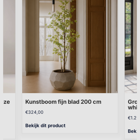
roze
Kunstboom fijn blad 200 cm
Groo
whit
€
324,00
€
1.29
Bekijk dit product
Bekij