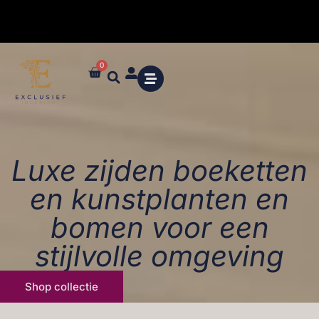
0
✓ Maatwerk styling en advies in de winkel
Luxe zijden boeketten
en kunstplanten en
bomen voor een
stijlvolle omgeving
Shop collectie